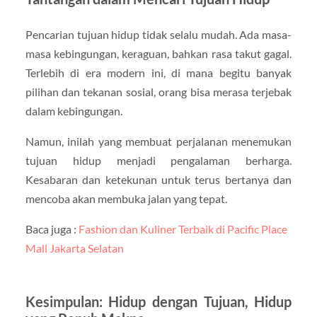
Pencarian tujuan hidup tidak selalu mudah. Ada masa-
masa kebingungan, keraguan, bahkan rasa takut gagal.
Terlebih di era modern ini, di mana begitu banyak
pilihan dan tekanan sosial, orang bisa merasa terjebak
dalam kebingungan.
Namun, inilah yang membuat perjalanan menemukan
tujuan hidup menjadi pengalaman berharga.
Kesabaran dan ketekunan untuk terus bertanya dan
mencoba akan membuka jalan yang tepat.
Baca juga :
Fashion dan Kuliner Terbaik di Pacific Place
Mall Jakarta Selatan
Kesimpulan: Hidup dengan Tujuan, Hidup