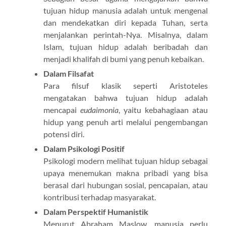
tujuan hidup manusia adalah untuk mengenal
dan mendekatkan diri kepada Tuhan, serta
menjalankan perintah-Nya. Misalnya, dalam
Islam, tujuan hidup adalah beribadah dan
menjadi khalifah di bumi yang penuh kebaikan.
Dalam Filsafat
Para filsuf klasik seperti Aristoteles
mengatakan bahwa tujuan hidup adalah
mencapai
eudaimonia
, yaitu kebahagiaan atau
hidup yang penuh arti melalui pengembangan
potensi diri.
Dalam Psikologi Positif
Psikologi modern melihat tujuan hidup sebagai
upaya menemukan makna pribadi yang bisa
berasal dari hubungan sosial, pencapaian, atau
kontribusi terhadap masyarakat.
Dalam Perspektif Humanistik
Menurut Abraham Maslow, manusia perlu