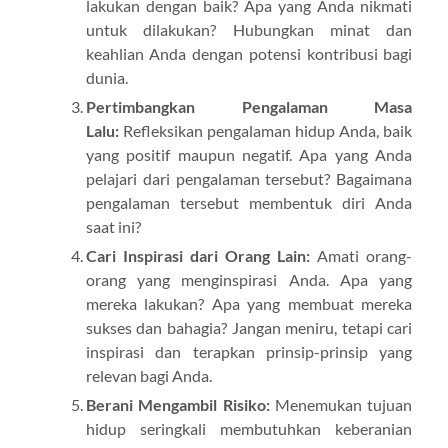
lakukan dengan baik? Apa yang Anda nikmati
untuk dilakukan? Hubungkan minat dan
keahlian Anda dengan potensi kontribusi bagi
dunia.
Pertimbangkan Pengalaman Masa
Lalu:
Refleksikan pengalaman hidup Anda, baik
yang positif maupun negatif. Apa yang Anda
pelajari dari pengalaman tersebut? Bagaimana
pengalaman tersebut membentuk diri Anda
saat ini?
Cari Inspirasi dari Orang Lain:
Amati orang-
orang yang menginspirasi Anda. Apa yang
mereka lakukan? Apa yang membuat mereka
sukses dan bahagia? Jangan meniru, tetapi cari
inspirasi dan terapkan prinsip-prinsip yang
relevan bagi Anda.
Berani Mengambil Risiko:
Menemukan tujuan
hidup seringkali membutuhkan keberanian