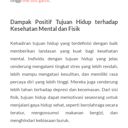
tinggi
link slot gacor
.
Dampak Positif Tujuan Hidup terhadap
Kesehatan Mental dan Fisik
Kehadiran tujuan hidup yang terdefinisi dengan baik
memberikan landasan yang kuat bagi kesehatan
mental. Individu dengan tujuan hidup yang jelas
cenderung mengalami tingkat stres yang lebih rendah,
lebih mampu mengatasi kesulitan, dan memiliki rasa
percaya diri yang lebih tinggi. Mereka juga cenderung
lebih tahan terhadap depresi dan kecemasan. Dari sisi
fisik, tujuan hidup dapat memotivasi seseorang untuk
menjalani gaya hidup sehat, seperti berolahraga secara
teratur, mengonsumsi makanan bergizi, dan
menghindari kebiasaan buruk.