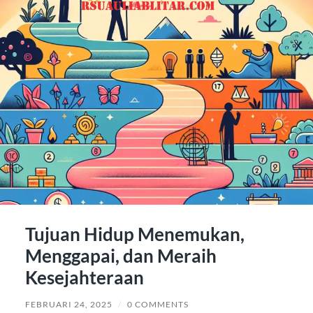
Tujuan Hidup Menemukan,
Menggapai, dan Meraih
Kesejahteraan
FEBRUARI 24, 2025
/
0 COMMENTS