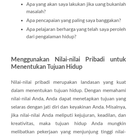
Apa yang akan saya lakukan jika uang bukanlah
masalah?
Apa pencapaian yang paling saya banggakan?
Apa pelajaran berharga yang telah saya peroleh
dari pengalaman hidup?
Menggunakan Nilai-nilai Pribadi untuk
Menentukan Tujuan Hidup
Nilai-nilai pribadi merupakan landasan yang kuat
dalam menentukan tujuan hidup. Dengan memahami
nilai-nilai Anda, Anda dapat menetapkan tujuan yang
selaras dengan jati diri dan keyakinan Anda. Misalnya,
jika nilai-nilai Anda meliputi kejujuran, keadilan, dan
kreativitas, maka tujuan hidup Anda mungkin
melibatkan pekerjaan yang menjunjung tinggi nilai-