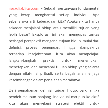
rsuauliablitar.com
– Sebuah pertanyaan fundamental
yang kerap menghantui setiap individu. Apa
sebenarnya arti keberadaan kita? Apakah kita hanya
sekadar menjalani hidup atau memiliki tujuan yang
lebih besar? Eksplorasi ini akan mengupas tuntas
berbagai perspektif mengenai tujuan hidup, mulai dari
definisi, proses penemuan, hingga dampaknya
terhadap kesejahteraan. Kita akan mempelajari
langkah-langkah praktis untuk menemukan,
menetapkan, dan mencapai tujuan hidup yang selaras
dengan nilai-nilai pribadi, serta bagaimana menjaga
keseimbangan dalam perjalanan meraihnya.
Dari pemahaman definisi tujuan hidup, baik jangka
pendek maupun panjang, individual maupun kolektif,
kita akan menyelami strategi efektif untuk