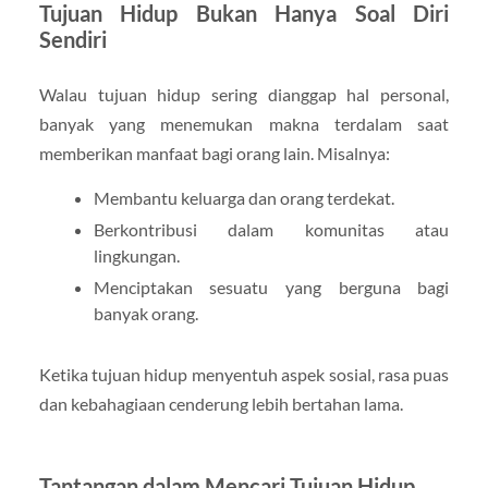
Tujuan Hidup Bukan Hanya Soal Diri
Sendiri
Walau tujuan hidup sering dianggap hal personal,
banyak yang menemukan makna terdalam saat
memberikan manfaat bagi orang lain. Misalnya:
Membantu keluarga dan orang terdekat.
Berkontribusi dalam komunitas atau
lingkungan.
Menciptakan sesuatu yang berguna bagi
banyak orang.
Ketika tujuan hidup menyentuh aspek sosial, rasa puas
dan kebahagiaan cenderung lebih bertahan lama.
Tantangan dalam Mencari Tujuan Hidup