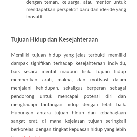
dengan teman, keluarga, atau mentor untuk
mendapatkan perspektif baru dan ide-ide yang
inovatif.
Tujuan Hidup dan Kesejahteraan
Memiliki tujuan hidup yang jelas terbukti memiliki
dampak signifikan terhadap kesejahteraan individu,
baik secara mental maupun fisik. Tujuan hidup
memberikan arah, makna, dan motivasi dalam
menjalani kehidupan, sekaligus berperan sebagai
pendorong untuk mencapai potensi diri dan
menghadapi tantangan hidup dengan lebih baik.
Hubungan antara tujuan hidup dan kebahagiaan
sangat erat, di mana kejelasan tujuan seringkali
berkorelasi dengan tingkat kepuasan hidup yang lebih