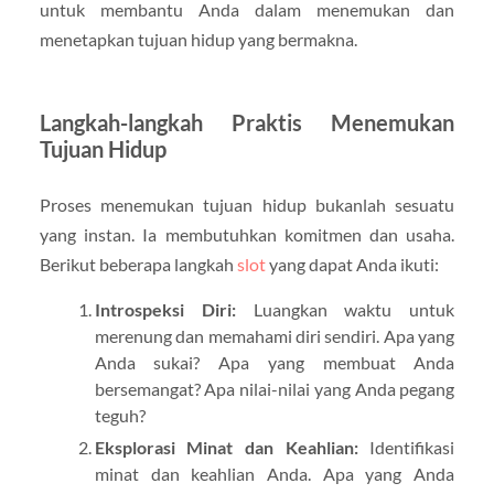
untuk membantu Anda dalam menemukan dan
menetapkan tujuan hidup yang bermakna.
Langkah-langkah Praktis Menemukan
Tujuan Hidup
Proses menemukan tujuan hidup bukanlah sesuatu
yang instan. Ia membutuhkan komitmen dan usaha.
Berikut beberapa langkah
slot
yang dapat Anda ikuti:
Introspeksi Diri:
Luangkan waktu untuk
merenung dan memahami diri sendiri. Apa yang
Anda sukai? Apa yang membuat Anda
bersemangat? Apa nilai-nilai yang Anda pegang
teguh?
Eksplorasi Minat dan Keahlian:
Identifikasi
minat dan keahlian Anda. Apa yang Anda