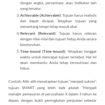
dengan angka, persentase, atau indikator lain
yang terukur.
Achievable (Achievable):
Tujuan harus realistis
dan dapat dicapai. Tetapkan tujuan yang
menantang tetapi tetap masuk akal.
Relevant (Relevant):
Tujuan harus relevan
dengan nilai-nilai dan tujuan hidup Anda secara
keseluruhan.
Time-bound (Time-bound):
Tetapkan tenggat
waktu untuk mencapai tujuan tersebut. Hal ini
akan membantu Anda tetap termotivasi dan
fokus.
Contoh: Alih-alih menetapkan tujuan “menjadi sukses”,
tujuan SMART yang lebih baik adalah “Menjadi
manajer pemasaran di perusahaan X dalam 3 tahun ke
depan, dengan bukti peningkatan penjualan sebesar