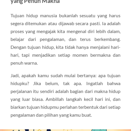
yang Penuh Makna
Tujuan hidup manusia bukanlah sesuatu yang harus
segera ditemukan atau dijawab secara pasti. Ia adalah
proses yang mengajak kita mengenal diri lebih dalam,
belajar dari pengalaman, dan terus berkembang.
Dengan tujuan hidup, kita tidak hanya menjalani hari-
hari, tapi menjadikan setiap momen bermakna dan
penuh warna.
Jadi, apakah kamu sudah mulai bertanya: apa tujuan
hidupku? Jika belum, tak apa. Ingatlah bahwa
perjalanan itu sendiri adalah bagian dari makna hidup
yang luar biasa. Ambillah langkah kecil hari ini, dan
biarkan tujuan hidupmu perlahan terbentuk dari setiap
pengalaman dan pilihan yang kamu buat.