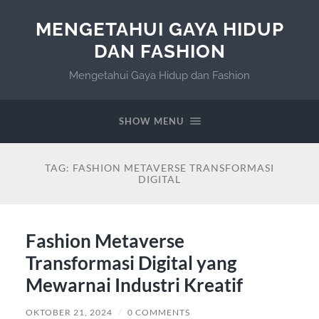
MENGETAHUI GAYA HIDUP
DAN FASHION
Mengetahui Gaya Hidup dan Fashion
SHOW MENU
TAG:
FASHION METAVERSE TRANSFORMASI
DIGITAL
Fashion Metaverse
Transformasi Digital yang
Mewarnai Industri Kreatif
OKTOBER 21, 2024
/
0 COMMENTS