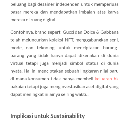
peluang bagi desainer independen untuk memperluas
pasar mereka dan mendapatkan imbalan atas karya
mereka di ruang digital.
Contohnya, brand seperti Gucci dan Dolce & Gabbana
telah meluncurkan koleksi NFT, menggabungkan seni,
mode, dan teknologi untuk menciptakan barang-
barang yang tidak hanya dapat dikenakan di dunia
virtual tetapi juga menjadi simbol status di dunia
nyata. Hal ini menciptakan sebuah lingkaran nilai baru
di mana konsumen tidak hanya membeli
keluaran hk
pakaian tetapi juga menginvestasikan aset digital yang
dapat meningkat nilainya seiring waktu.
Implikasi untuk Sustainability