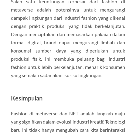
Salah satu keuntungan terbesar dari fashion di
metaverse adalah potensinya untuk mengurangi
dampak lingkungan dari industri fashion yang dikenal
dengan praktik produksi yang tidak berkelanjutan.
Dengan menciptakan dan memasarkan pakaian dalam
format digital, brand dapat mengurangi limbah dan
konsumsi sumber daya yang diperlukan untuk
produksi fisik. Ini membuka peluang bagi industri
fashion untuk lebih berkelanjutan, menarik konsumen
yang semakin sadar akan isu-isu lingkungan.
Kesimpulan
Fashion di metaverse dan NFT adalah langkah maju
yang signifikan dalam evolusi industri kreatif. Teknologi
baru ini tidak hanya mengubah cara kita berinteraksi