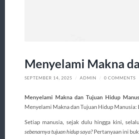
Menyelami Makna da
SEPTEMBER 14, 2025
/
ADMIN
/
0 COMMENTS
Menyelami Makna dan Tujuan Hidup Manusia
Menyelami Makna dan Tujuan Hidup Manusia: Le
Setiap manusia, sejak dulu hingga kini, selal
sebenarnya tujuan hidup saya?
Pertanyaan ini buka