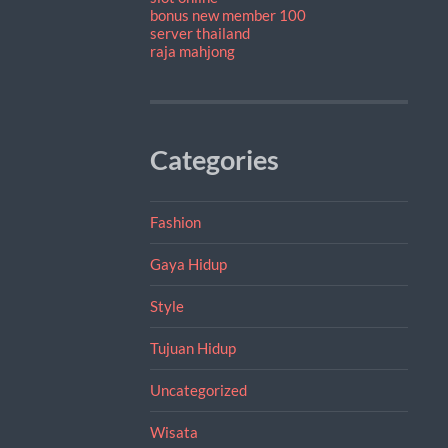
bonus new member 100
server thailand
raja mahjong
Categories
Fashion
Gaya Hidup
Style
Tujuan Hidup
Uncategorized
Wisata