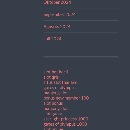
Oktober 2024
September 2024
Agustus 2024
Juli 2024
slot bet kecil
slot qris
situs slot thailand
gates of olympus
mahjong slot
bonus new member 100
slot bonus
mahjong slot
slot gacor
starlight princess 1000
gates of olympus 1000
slot online