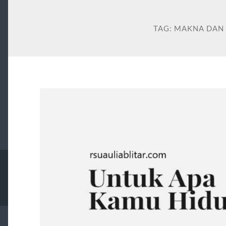
TAG:
MAKNA DAN