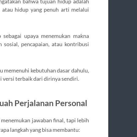
mengatakan bahwa tujuan hidup adalah
n atau hidup yang penuh arti melalui
up sebagai upaya menemukan makna
 sosial, pencapaian, atau kontribusi
u memenuhi kebutuhan dasar dahulu,
 versi terbaik dari dirinya sendiri.
ah Perjalanan Personal
menemukan jawaban final, tapi lebih
rapa langkah yang bisa membantu: