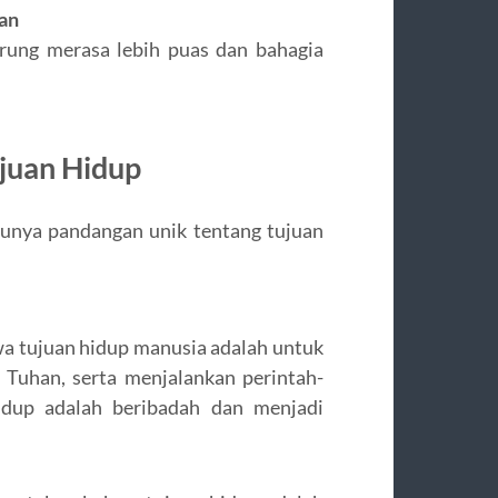
an
rung merasa lebih puas dan bahagia
juan Hidup
 punya pandangan unik tentang tujuan
a tujuan hidup manusia adalah untuk
Tuhan, serta menjalankan perintah-
idup adalah beribadah dan menjadi