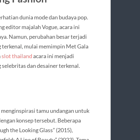
erhatian dunia mode dan budaya pop.
 editor majalah Vogue, acara ini
aya. Namun, perubahan besar terjadi
g terkenal, mulai memimpin Met Gala
h
slot thailand
acara ini menjadi
elebritas dan desainer terkenal.
g menginspirasi tamu undangan untuk
engan konsep tersebut. Beberapa
ugh the Looking Glass” (2015),
rfeld: A Line of Beauty” (2023). Tema