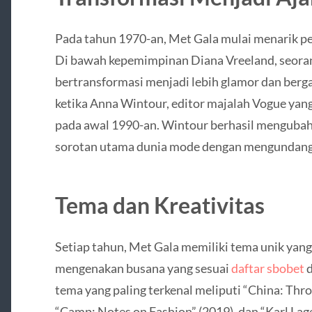
Pada tahun 1970-an, Met Gala mulai menarik p
Di bawah kepemimpinan Diana Vreeland, seorang
bertransformasi menjadi lebih glamor dan berg
ketika Anna Wintour, editor majalah Vogue yan
pada awal 1990-an. Wintour berhasil menguba
sorotan utama dunia mode dengan mengundang s
Tema dan Kreativitas
Setiap tahun, Met Gala memiliki tema unik yan
mengenakan busana yang sesuai
daftar sbobet
d
tema yang paling terkenal meliputi “China: Thro
“Camp: Notes on Fashion” (2019), dan “Karl Lage