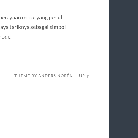
 perayaan mode yang penuh
ya tariknya sebagai simbol
mode.
THEME BY
ANDERS NORÉN
—
UP ↑