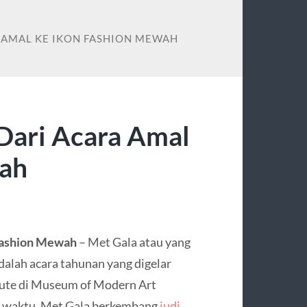
 AMAL KE IKON FASHION MEWAH
Dari Acara Amal
wah
 Fashion Mewah
– Met Gala atau yang
dalah acara tahunan yang digelar
ute di Museum of Modern Art
a waktu, Met Gala berkembang
judi